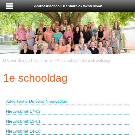
Sportbasisschool Het Startblok Westervoort
U bevindt zich hier:
Home
>
Activiteiten
>
1e schooldag
1e schooldag
Advertentie Duivens Nieuwsblad
Nieuwsbrief 17-02
Nieuwsbrief 19-01
Nieuwsbrief 14-10