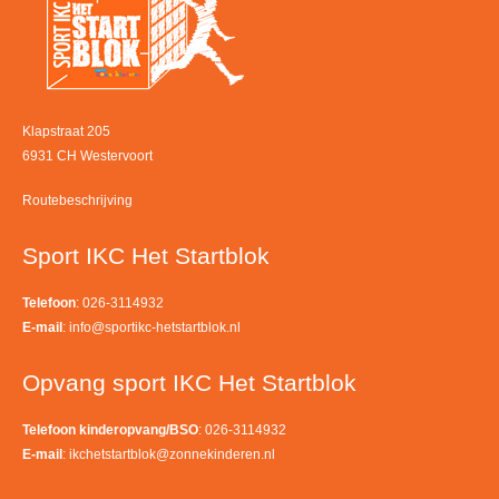
Klapstraat 205
6931 CH Westervoort
Routebeschrijving
Sport IKC Het Startblok
Telefoon
: 026-3114932
E-mail
:
info@sportikc-hetstartblok.nl
Opvang sport IKC Het Startblok
Telefoon kinderopvang/BSO
: 026-3114932
E-mail
:
ikchetstartblok@zonnekinderen.nl