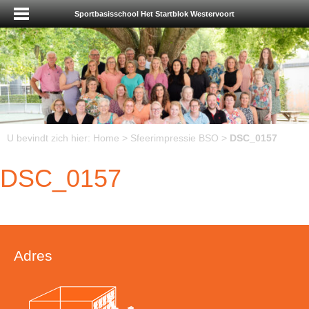
Sportbasisschool Het Startblok Westervoort
U bevindt zich hier:
Home
>
Sfeerimpressie BSO
>
DSC_0157
DSC_0157
Adres